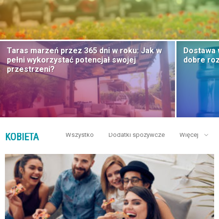
Taras marzeń przez 365 dni w roku: Jak w
Dostawa w
pełni wykorzystać potencjał swojej
dobre ro
przestrzeni?
KOBIETA
Wszystko
Dodatki spożywcze
Więcej