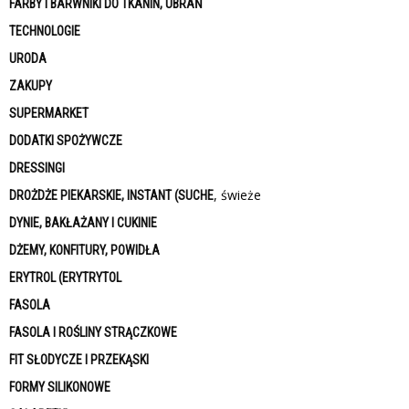
FARBY I BARWNIKI DO TKANIN, UBRAŃ
TECHNOLOGIE
URODA
ZAKUPY
SUPERMARKET
DODATKI SPOŻYWCZE
DRESSINGI
, świeże
DROŻDŻE PIEKARSKIE, INSTANT (SUCHE
DYNIE, BAKŁAŻANY I CUKINIE
DŻEMY, KONFITURY, POWIDŁA
ERYTROL (ERYTRYTOL
FASOLA
FASOLA I ROŚLINY STRĄCZKOWE
FIT SŁODYCZE I PRZEKĄSKI
FORMY SILIKONOWE