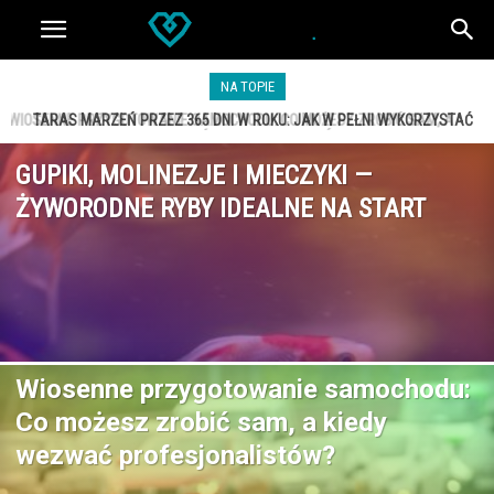
NA TOPIE
TARAS MARZEŃ PRZEZ 365 DNI W ROKU: JAK W PEŁNI WYKORZYSTAĆ
POTENCJAŁ SWOJEJ PRZESTRZENI?
GUPIKI, MOLINEZJE I MIECZYKI —
ŻYWORODNE RYBY IDEALNE NA START
Wiosenne przygotowanie samochodu:
Co możesz zrobić sam, a kiedy
wezwać profesjonalistów?