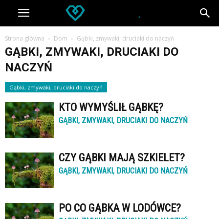
Strona główna
Dom
Gąbki, zmywaki, druciaki do naczyń
GĄBKI, ZMYWAKI, DRUCIAKI DO
NACZYŃ
Gąbki, zmywaki, druciaki do naczyń
KTO WYMYŚLIŁ GĄBKĘ?
GĄBKI, ZMYWAKI, DRUCIAKI DO NACZYŃ
CZY GĄBKI MAJĄ SZKIELET?
GĄBKI, ZMYWAKI, DRUCIAKI DO NACZYŃ
PO CO GĄBKA W LODÓWCE?