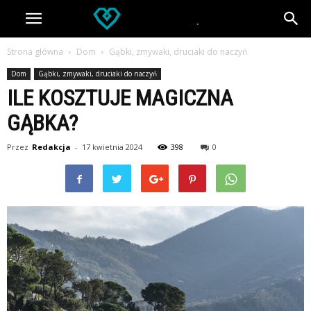
Strona główna
Dom
Gąbki, zmywaki, druciaki do naczyń
Dom
Gąbki, zmywaki, druciaki do naczyń
ILE KOSZTUJE MAGICZNA
GĄBKA?
Przez
Redakcja
-
17 kwietnia 2024
398
0