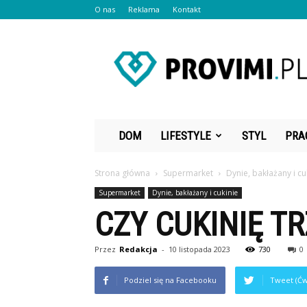
O nas
Reklama
Kontakt
Provimi.pl
DOM
LIFESTYLE
STYL
PRA
Strona główna
Supermarket
Dynie, bakłażany i cu
Supermarket
Dynie, bakłażany i cukinie
CZY CUKINIĘ T
Przez
Redakcja
-
10 listopada 2023
730
0
Podziel się na Facebooku
Tweet (Ćw