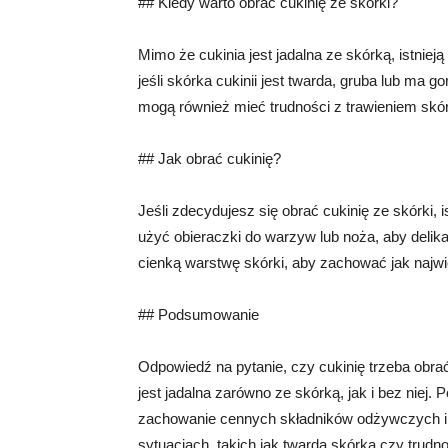
## Kiedy warto obrać cukinię ze skórki?
Mimo że cukinia jest jadalna ze skórką, istniej
jeśli skórka cukinii jest twarda, gruba lub ma
mogą również mieć trudności z trawieniem skórk
## Jak obrać cukinię?
Jeśli zdecydujesz się obrać cukinię ze skórki, 
użyć obieraczki do warzyw lub noża, aby delikat
cienką warstwę skórki, aby zachować jak najw
## Podsumowanie
Odpowiedź na pytanie, czy cukinię trzeba obrać
jest jadalna zarówno ze skórką, jak i bez niej. P
zachowanie cennych składników odżywczych i 
sytuacjach, takich jak twarda skórka czy trudno