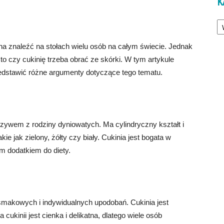
K
Ka
a znaleźć na stołach wielu osób na całym świecie. Jednak
 to czy cukinię trzeba obrać ze skórki. W tym artykule
zedstawić różne argumenty dotyczące tego tematu.
rzywem z rodziny dyniowatych. Ma cylindryczny kształt i
ie jak zielony, żółty czy biały. Cukinia jest bogata w
ym dodatkiem do diety.
 smakowych i indywidualnych upodobań. Cukinia jest
 cukinii jest cienka i delikatna, dlatego wiele osób