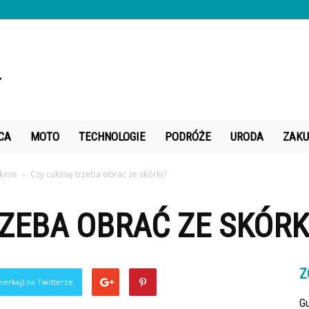
CA
MOTO
TECHNOLOGIE
PODRÓŻE
URODA
ZAKU
kinie
Czy cukinię trzeba obrać ze skórki?
RZEBA OBRAĆ ZE SKÓRK
Z
ierkaj) na Twitterze
Gu