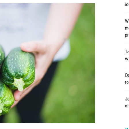
id
W
m
pr
Ta
wy
Do
r
Ja
o