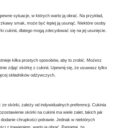
ą pewne sytuacje, w których warto ją obrać. Na przykład,
 gorzkawy smak, może być lepiej ją usunąć. Niektóre osoby
i cukinii, dlatego mogą zdecydować się na jej usunięcie.
istnieje kilka prostych sposobów, aby to zrobić. Możesz
nie zdjąć skórkę z cukinii. Upewnij się, że usuwasz tylko
ięcej składników odżywczych.
 ze skórki, zależy od indywidualnych preferencji. Cukinia
ozostawienie skórki na cukinii ma wiele zalet, takich jak
dodanie chrupkości potrawie. Jednak w niektórych
ści z trawieniem, warto ją obrać. Pamiętaj, że