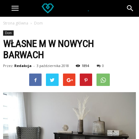
Strona główna
Dom
Dom
WŁASNE M W NOWYCH
BARWACH
Przez
Redakcja
-
3 października 2018
1894
0