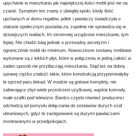
upychanie w mieszkaniu jak największej ilości mebli jest nie na
czasie. Symptom ten znany z ubiegłej epoki, kiedy ilość
upchanych w domu regałów, półek i pawlaczy świadczyła o
statusie społecznym posiadacza, zupełnie nie sprawdza się w
dzisiejszych realiach. Im skromniej urządzone mieszkanie, tym
lepiej. Nie chodzi tutaj jednak o przesadny ascetyzm i
ograniczenie mebli do minimum. Nowoczesne zestawy meblowe
wykonane są z lekkich płyt, które w połączeniu w jedną całość w
żaden sposób nie przytłaczają mieszkania. Stąd też na dobrą
sprawę ciężko znaleźć takie, które konstrukcją przypominałyby
te sprzed paru dekad. W modzie są gotowe komplety, nie
zabierające zbyt wiele przestrzeni użytkowej, wąskie komody,
małe szafki pod telewizor. Bardzo często również producenci
odchodzą od pomysłu dołączania do zestawów dużych szaf
ubraniowych, gdyż te zastępowane są dużymi pawlaczami
montowanymi w przedpokojach.