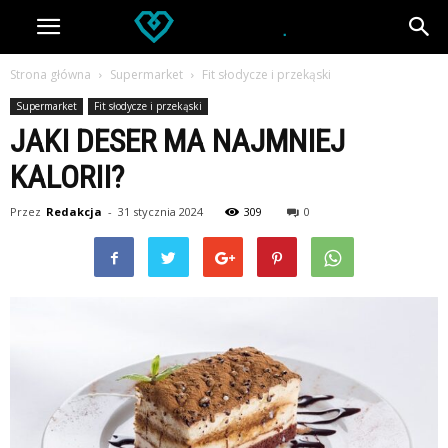
Strona główna
Supermarket
Fit słodycze i przekąski
Supermarket
Fit słodycze i przekąski
JAKI DESER MA NAJMNIEJ
KALORII?
Przez
Redakcja
-
31 stycznia 2024
309
0