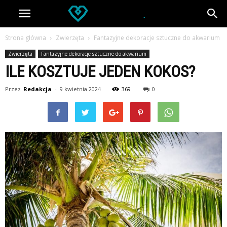
Strona główna
Zwierzęta
Fantazyjne dekoracje sztuczne do akwarium
Zwierzęta
Fantazyjne dekoracje sztuczne do akwarium
ILE KOSZTUJE JEDEN KOKOS?
Przez
Redakcja
-
9 kwietnia 2024
369
0