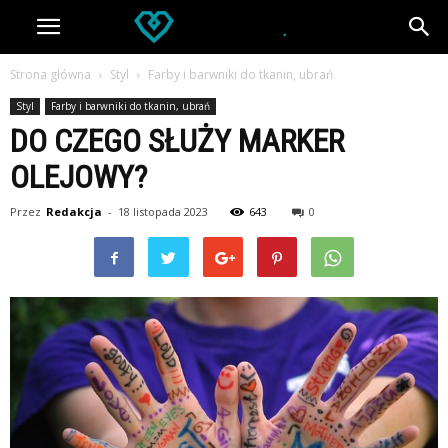
Strona główna
Styl
Farby i barwniki do tkanin, ubrań
Styl
Farby i barwniki do tkanin, ubrań
DO CZEGO SŁUŻY MARKER
OLEJOWY?
Przez
Redakcja
-
18 listopada 2023
643
0