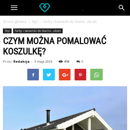
Strona główna
Styl
Farby i barwniki do tkanin, ubrań
Styl
Farby i barwniki do tkanin, ubrań
CZYM MOŻNA POMALOWAĆ
KOSZULKĘ?
Przez
Redakcja
-
3 maja 2024
418
0