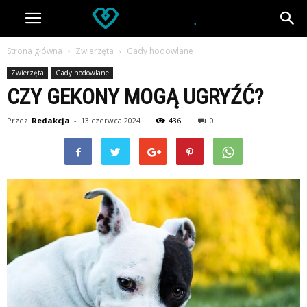
Strona główna
Zwierzęta
Gady hodowlane
Zwierzęta
Gady hodowlane
CZY GEKONY MOGĄ UGRYŹĆ?
Przez
Redakcja
-
13 czerwca 2024
436
0