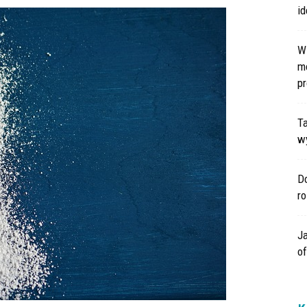
id
W
m
pr
Ta
wy
Do
r
Ja
o