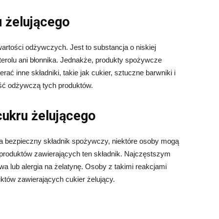
 żelującego
wartości odżywczych. Jest to substancja o niskiej
esterolu ani błonnika. Jednakże, produkty spożywcze
ać inne składniki, takie jak cukier, sztuczne barwniki i
ść odżywczą tych produktów.
cukru żelującego
 za bezpieczny składnik spożywczy, niektóre osoby mogą
roduktów zawierających ten składnik. Najczęstszym
a lub alergia na żelatynę. Osoby z takimi reakcjami
któw zawierających cukier żelujący.