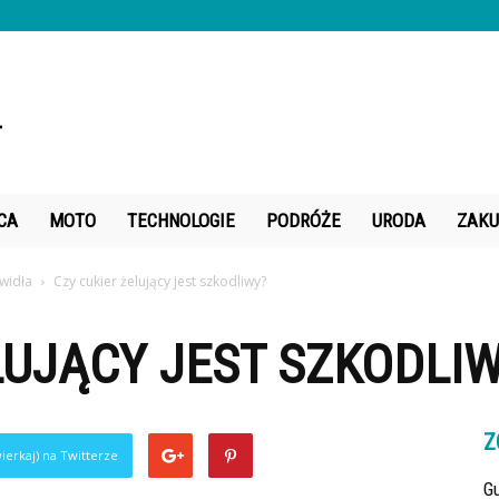
CA
MOTO
TECHNOLOGIE
PODRÓŻE
URODA
ZAKU
widła
Czy cukier żelujący jest szkodliwy?
LUJĄCY JEST SZKODLI
Z
ierkaj) na Twitterze
Gu