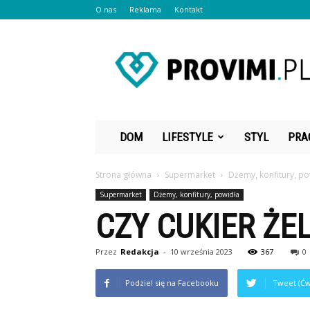
O nas
Reklama
Kontakt
Provimi.pl
DOM
LIFESTYLE
STYL
PRA
Strona główna
Supermarket
Dżemy, konfitury, po
Supermarket
Dżemy, konfitury, powidła
CZY CUKIER ŻE
Przez
Redakcja
-
10 września 2023
367
0
Podziel się na Facebooku
Tweet (Ćw