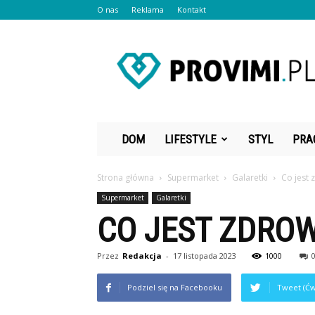
O nas
Reklama
Kontakt
Provimi.pl
DOM
LIFESTYLE
STYL
PRA
Strona główna
Supermarket
Galaretki
Co jest 
Supermarket
Galaretki
CO JEST ZDROW
Przez
Redakcja
-
17 listopada 2023
1000
Podziel się na Facebooku
Tweet (Ćw