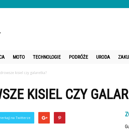
CA
MOTO
TECHNOLOGIE
PODRÓŻE
URODA
ZAKU
zdrowsze kisiel czy galaretka?
SZE KISIEL CZY GALA
0
Z
ierkaj) na Twitterze
Gu