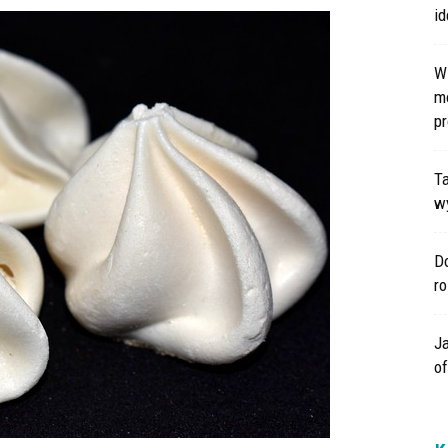
id
W
m
pr
Ta
wy
Do
r
Ja
o