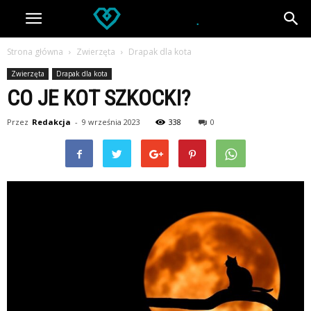
Strona główna
Zwierzęta
Drapak dla kota
Zwierzęta
Drapak dla kota
CO JE KOT SZKOCKI?
Przez
Redakcja
-
9 września 2023
338
0