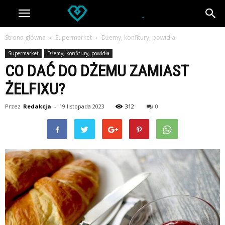
Strona główna
Supermarket
Dżemy, konfitury, powidła
Supermarket
Dżemy, konfitury, powidła
CO DAĆ DO DŻEMU ZAMIAST
ŻELFIXU?
Przez
Redakcja
-
19 listopada 2023
312
0