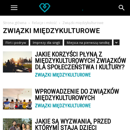
Strona główna
Relacje i miłość
Związki międzykulturowe
ZWIĄZKI MIĘDZYKULTUROWE
Flirt i podryw
Imprezy dla singli
Miejsca na pierwszą randkę
JAKIE KORZYŚCI PŁYNĄ Z
MIĘDZYKULTUROWYCH ZWIĄZKÓW
DLA SPOŁECZEŃSTWA I KULTURY?
ZWIĄZKI MIĘDZYKULTUROWE
WPROWADZENIE DO ZWIĄZKÓW
MIĘDZYKULTUROWYCH
ZWIĄZKI MIĘDZYKULTUROWE
JAKIE SĄ WYZWANIA, PRZED
KTÓRYMI STAJĄ DZIECI